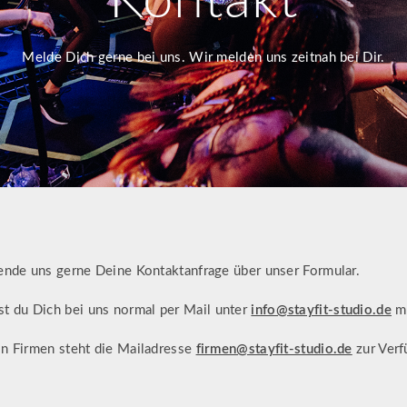
Kontakt
Melde Dich gerne bei uns. Wir melden uns zeitnah bei Dir.
ende uns gerne Deine Kontaktanfrage über unser Formular.
st du Dich bei uns normal per Mail unter
info@stayfit-studio.de
me
on Firmen steht die Mailadresse
firmen@stayfit-studio.de
zur Verf